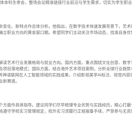
及全体本科生参会，整场会议精准链接行业前沿与学生需求，切实为学生职
新变化、新特点作总体分析。他指出，在数字技术快速发展背景下，艺术
确立职业方向的黄金窗口期。希望同学们主动关注市场动态，找准自身优
解读艺术行业发展格局与就业方向。国内方面，重点围绕文化创意、数字
及项目落地模式；国际方面，结合海外艺术项目案例，分析全球行业趋势
合传神语联网在人工智能领域的实践成果，介绍影视美学AI标注、视觉内
业新赛道。
个方面作具体指导。建议同学们尽早梳理专业优势与实践经历，精心打磨
格遵守学校实习管理规定，校外实习须履行正规报备手续，严禁参与无资