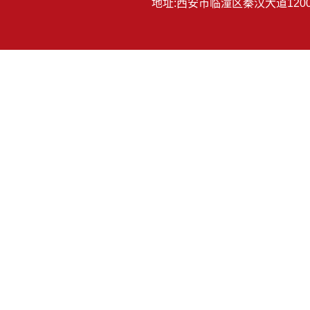
地址:西安市临潼区秦汉大道12000号 办